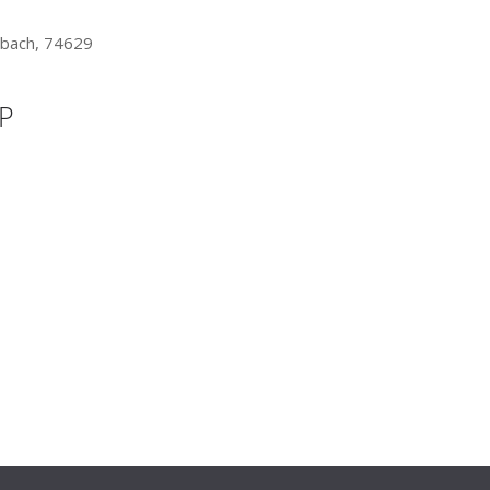
lbach, 74629
P
Office 365
Outlook Live