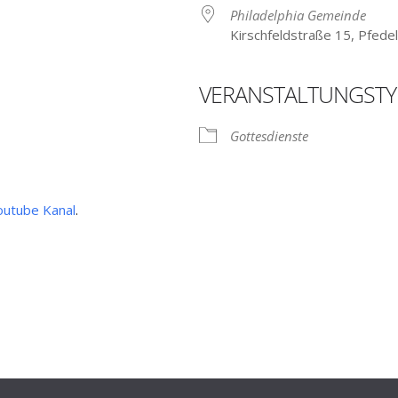
Philadelphia Gemeinde
Kirschfeldstraße 15, Pfede
VERANSTALTUNGSTY
 Kalender
iCalendar
Gottesdienste
outube Kanal
.