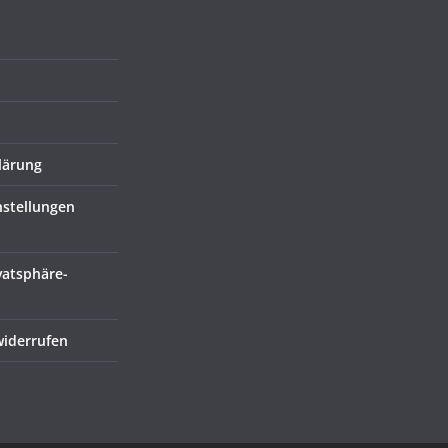
lärung
nstellungen
vatsphäre-
widerrufen