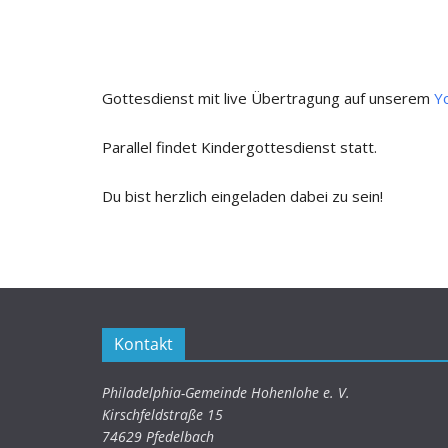
ICS herunterladen
Google
Gottesdienst mit live Übertragung auf unserem
Y
Parallel findet Kindergottesdienst statt.
Du bist herzlich eingeladen dabei zu sein!
Kontakt
Philadelphia-Gemeinde Hohenlohe e. V.
Kirschfeldstraße 15
74629 Pfedelbach