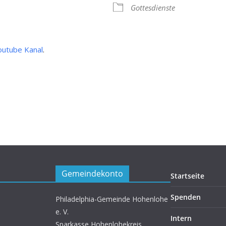
 Kalender
iCalendar
Gottesdienste
outube Kanal
.
Gemeindekonto
Startseite
Spenden
Philadelphia-Gemeinde Hohenlohe
e. V.
Intern
Sparkasse Hohenlohekreis