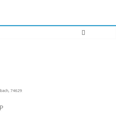
lbach, 74629
P