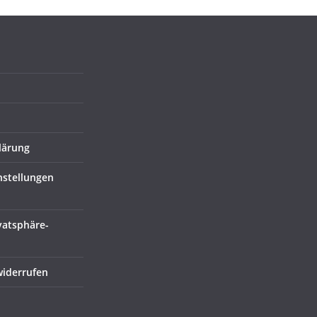
lärung
nstellungen
ivatsphäre-
widerrufen